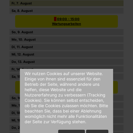
7
8
09:00 - 15:00
Wartungsarbeiten
9
10
11
12
13
14
Wir nutzen Cookies auf unserer Website.
15
Einige von ihnen sind essenziell für den
Betrieb der Seite, während andere uns
09:00 - 15:00
helfen, diese Website und die
Wartungsarbeiten
Nutzererfahrung zu verbessern (Tracking
16
Cookies). Sie können selbst entscheiden,
ob Sie die Cookies zulassen möchten. Bitte
17
beachten Sie, dass bei einer Ablehnung
18
womöglich nicht mehr alle Funktionalitäten
19
der Seite zur Verfügung stehen.
20