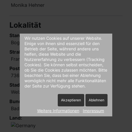
Monika Hehner
Lokalität
Standort:
Wir nutzen Cookies auf unserer Website.
Bogengelände Welzheim
Einige von ihnen sind essenziell für den
Betrieb der Seite, während andere uns
Straße:
helfen, diese Website und die
Franz Baum Weg
Nutzererfahrung zu verbessern (Tracking
Cookies). Sie können selbst entscheiden,
Postleitzahl:
ob Sie die Cookies zulassen möchten. Bitte
73642
beachten Sie, dass bei einer Ablehnung
womöglich nicht mehr alle Funktionalitäten
Stadt:
der Seite zur Verfügung stehen.
Welzheim
Akzeptieren
Ablehnen
Bundesland:
Baden-Württemberg
Weitere Informationen
Impressum
Land: